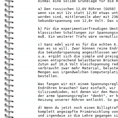
einmal eine solide Grundlage für die R
a) Den russischen 12,6V Röhren (GU50) 
wenn sie mit 12v statt 12,6V etwas unt
worden sind, mittlerweile aber mit 236
Sekundärspannung von 12,8+ Volt. Das s
b) Für die experimentierfreudigen Umst
klassischen Schaltungen zur Spannungsv
muß. Ein weiterer Trafo wäre vermutlic
c) Ganz edel wird es für die echten 6.
man es so will. Zwar können reine Endr
die Sekundärspannung angeschlossen wer
u.a. ergibt sich die simple und preisg
einen entsprechend belastbaren Brücken
Zutun auf 10,6 Volt Gleichspannung red
verbraucht zwar mehr Material, belaste
Mengen aus irgendwelchen Computerplati
bestellen.
Was fangen wir mit einem Spannungsregl
Endröhren brauchen? Ganz einfach, wir 
Siliziumdioden, mit denen wir den Mass
der arme Spannungsregler "denkt", er h
Heizung unserer Röhren entlockt. So gu
d) Wenn du jetzt noch einen Billigtraf
komplett angezapfte Primärwicklung von
und irgendwie in die Lehre gegangen si