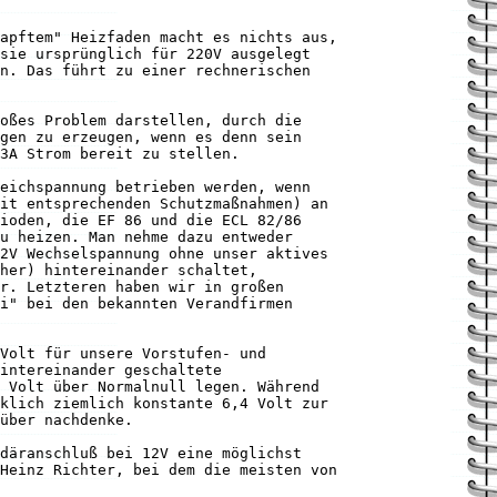
apftem" Heizfaden macht es nichts aus,
sie ursprünglich für 220V ausgelegt
n. Das führt zu einer rechnerischen
oßes Problem darstellen, durch die
gen zu erzeugen, wenn es denn sein
3A Strom bereit zu stellen.
eichspannung betrieben werden, wenn
it entsprechenden Schutzmaßnahmen) an
ioden, die EF 86 und die ECL 82/86
u heizen. Man nehme dazu entweder
2V Wechselspannung ohne unser aktives
her) hintereinander schaltet,
r. Letzteren haben wir in großen
i" bei den bekannten Verandfirmen
Volt für unsere Vorstufen- und
intereinander geschaltete
 Volt über Normalnull legen. Während
klich ziemlich konstante 6,4 Volt zur
über nachdenke.
däranschluß bei 12V eine möglichst
Heinz Richter, bei dem die meisten von