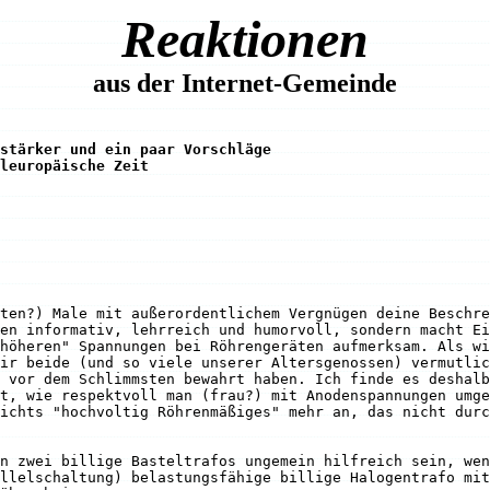
Reaktionen
aus der Internet-Gemeinde
stärker und ein paar Vorschläge
leuropäische Zeit
ten?) Male mit außerordentlichem Vergnügen deine Beschre
en informativ, lehrreich und humorvoll, sondern macht Ei
höheren" Spannungen bei Röhrengeräten aufmerksam. Als wi
ir beide (und so viele unserer Altersgenossen) vermutlic
 vor dem Schlimmsten bewahrt haben. Ich finde es deshalb
t, wie respektvoll man (frau?) mit Anodenspannungen umge
ichts "hochvoltig Röhrenmäßiges" mehr an, das nicht durc
n zwei billige Basteltrafos ungemein hilfreich sein, wen
llelschaltung) belastungsfähige billige Halogentrafo mit