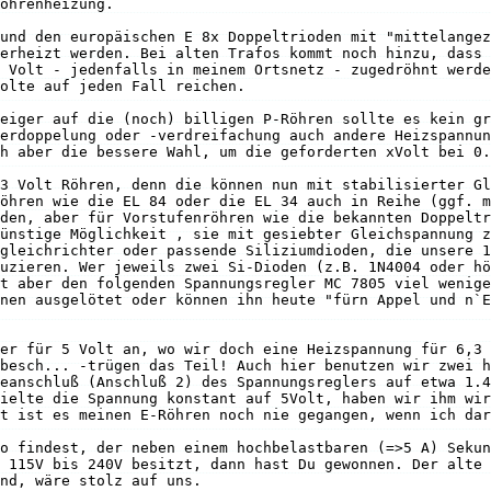
öhrenheizung.
und den europäischen E 8x Doppeltrioden mit "mittelangez
erheizt werden. Bei alten Trafos kommt noch hinzu, dass 
 Volt - jedenfalls in meinem Ortsnetz - zugedröhnt werde
olte auf jeden Fall reichen.
eiger auf die (noch) billigen P-Röhren sollte es kein gr
erdoppelung oder -verdreifachung auch andere Heizspannun
h aber die bessere Wahl, um die geforderten xVolt bei 0.
3 Volt Röhren, denn die können nun mit stabilisierter Gl
öhren wie die EL 84 oder die EL 34 auch in Reihe (ggf. m
den, aber für Vorstufenröhren wie die bekannten Doppeltr
ünstige Möglichkeit , sie mit gesiebter Gleichspannung z
gleichrichter oder passende Siliziumdioden, die unsere 1
uzieren. Wer jeweils zwei Si-Dioden (z.B. 1N4004 oder hö
t aber den folgenden Spannungsregler MC 7805 viel wenige
nen ausgelötet oder können ihn heute "fürn Appel und n`E
er für 5 Volt an, wo wir doch eine Heizspannung für 6,3 
besch... -trügen das Teil! Auch hier benutzen wir zwei h
eanschluß (Anschluß 2) des Spannungsreglers auf etwa 1.4
ielte die Spannung konstant auf 5Volt, haben wir ihm wir
t ist es meinen E-Röhren noch nie gegangen, wenn ich dar
o findest, der neben einem hochbelastbaren (=>5 A) Sekun
 115V bis 240V besitzt, dann hast Du gewonnen. Der alte 
nd, wäre stolz auf uns.